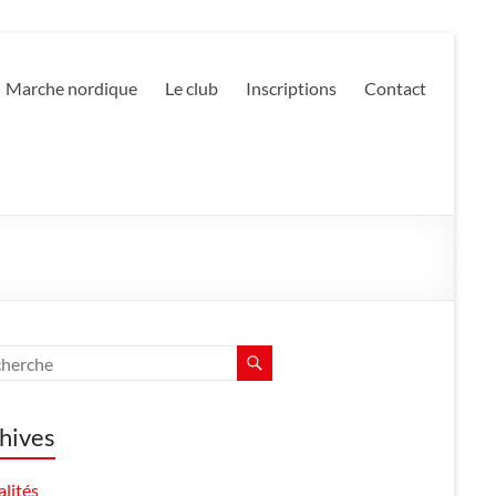
Marche nordique
Le club
Inscriptions
Contact
hives
lités