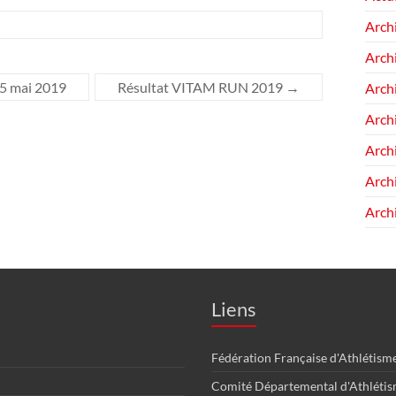
Arch
Arch
25 mai 2019
Résultat VITAM RUN 2019
→
Arch
Arch
Arch
Arch
Arch
Liens
Fédération Française d'Athlétism
Comité Départemental d'Athléti