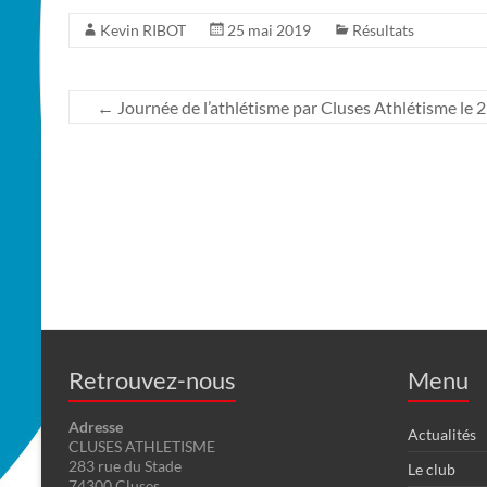
Kevin RIBOT
25 mai 2019
Résultats
←
Journée de l’athlétisme par Cluses Athlétisme le 
Retrouvez-nous
Menu
Adresse
Actualités
CLUSES ATHLETISME
283 rue du Stade
Le club
74300 Cluses