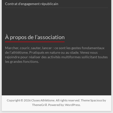
Contrat d'engagement républicain
À propos de l’association
Marcher, courir, sauter, lancer : ce sont les gestes fondamentaux
de l’athlétisme. Pratiqués en nature ou au stade. Venez nous
rejoindre pour réaliser des activités multiformes sollicitant toutes
les grandes fonctions.
Copyright © 2026
Cluses Athlétisme
. All rights reserved. Theme
Spacious
by
ThemeGrill. Powered by:
WordPress
.