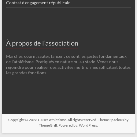
Contrat d'engagement républicain
À propos de l’association
Marcher, courir, sauter, lancer : ce sont les gestes fondamentaux
de l’athlétisme. Pratiqués en nature ou au stade. Venez nous
rejoindre pour réaliser des activités multiformes sollicitant toutes
les grandes fonctions.
Copyright © 2026
Cluses Athlétisme
. All rights reserved. Theme
Spacious
by
ThemeGrill. Powered by:
WordPress
.