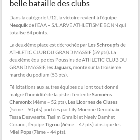
belle bataille des clubs
Dans la catégorie U12, la victoire revient à l’équipe
Nesquik
de l’EAA – S/L ARVE ATHLETISME BONN
qui
totalise 64 points.
La deuxième place est décrochée par
Les Schroupfs
de
ATHLETIC CLUB DU GRAND MASSIF
(59 pts). La
deuxième équipe des Poussins
de ATHLETIC CLUB DU
GRAND MASSIF, l
es
Jaguars,
monte sur la troisième
marche du podium (53 pts).
Félicitations aux autres équipes qui ont tout donné
malgré l’humidité de la piste : l’entente
Samoëns
Chamonix
(4ème – 52 pts),
Les Licornes de Cluses
(5ème – 50 pts) portées par Lily Moenne Deroubaix,
Tessa Deswaerte, Taslim Ghraibi et Naely Damhet
Coraud, l’équipe
Tigrou
(6ème – 47 pts) ainsi que les
Miel Pops
(7ème – 44 pts).