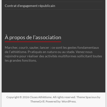
Contrat d'engagement républicain
À propos de l’association
Marcher, courir, sauter, lancer : ce sont les gestes fondamentaux
de l’athlétisme. Pratiqués en nature ou au stade. Venez nous
rejoindre pour réaliser des activités multiformes sollicitant toutes
les grandes fonctions.
Copyright © 2026
Cluses Athlétisme
. All rights reserved. Theme
Spacious
by
ThemeGrill. Powered by:
WordPress
.