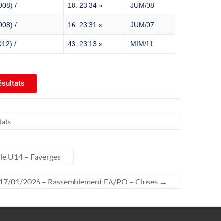
08) /
18. 23’34 »
JUM/08
08) /
16. 23’31 »
JUM/07
12) /
43. 23’13 »
MIM/11
ésultats
tats
le U14 – Faverges
17/01/2026 – Rassemblement EA/PO – Cluses
→