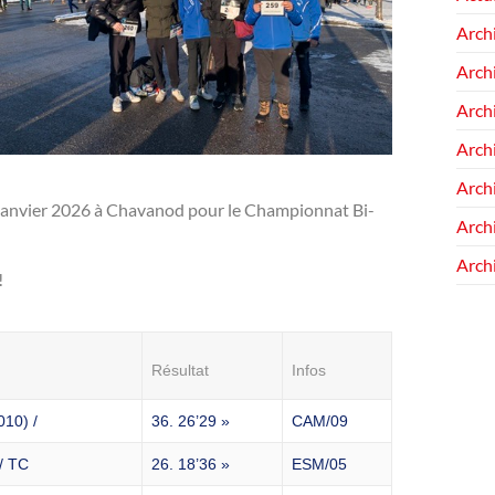
Arch
Arch
Arch
Arch
Arch
 janvier 2026 à Chavanod pour le Championnat Bi-
Arch
Arch
!
Résultat
Infos
10) /
36. 26’29 »
CAM/09
/ TC
26. 18’36 »
ESM/05