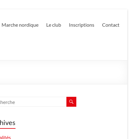
Marche nordique
Le club
Inscriptions
Contact
hives
lités