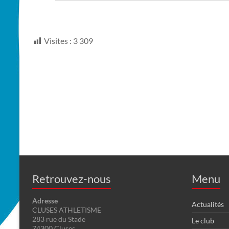
Visites :
3 309
Retrouvez-nous
Menu
Adresse
Actualités
CLUSES ATHLETISME
283 rue du Stade
Le club
74300 Cluses