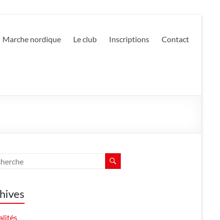
Marche nordique
Le club
Inscriptions
Contact
hives
lités