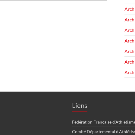
Arch
Arch
Arch
Arch
Arch
Arch
Arch
Liens
Fédération Française d'Athlétism
Comité Départemental d'Athléti