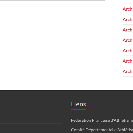
Arch
Arch
Arch
Arch
Arch
Arch
Arch
Liens
Fédération Française d'Athlétism
Comité Départemental d'Athléti