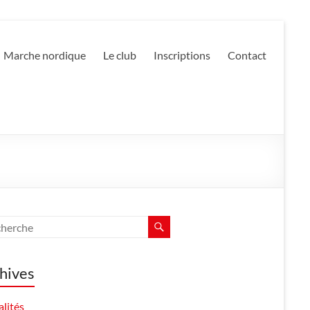
Marche nordique
Le club
Inscriptions
Contact
hives
lités