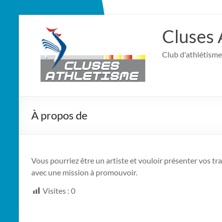
Aller
au
Cluses 
contenu
Club d'athlétisme
À propos de
Vous pourriez être un artiste et vouloir présenter vos t
avec une mission à promouvoir.
Visites :
0