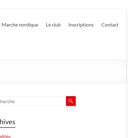
Marche nordique
Le club
Inscriptions
Contact
hives
lités