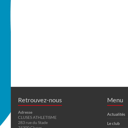
Retrouvez-nous
Menu
Adresse
Actualités
CLUSES ATHLETISME
283 rue du Stade
Le club
74300 Cluses