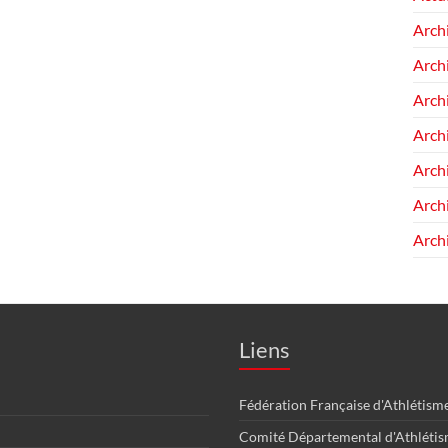
Arch
Arch
Arch
Arch
Arch
Arch
Arch
Liens
Fédération Française d'Athlétism
Comité Départemental d'Athléti